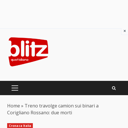
×
Skip
to
content
PRIMARY
MENU
Home
»
Treno travolge camion sui binari a
Corigliano Rossano: due morti
Cronaca Italia