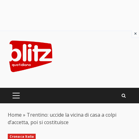
×
Skip
to
content
PRIMARY
MENU
Home
»
Trentino: uccide la vicina di casa a colpi
d’accetta, poi si costituisce
Cronaca Italia