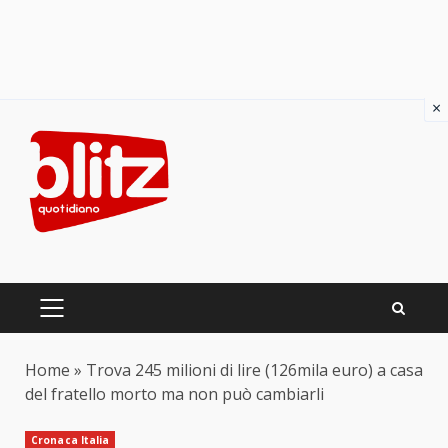
×
Skip
to
content
PRIMARY
MENU
Home
»
Trova 245 milioni di lire (126mila euro) a casa
del fratello morto ma non può cambiarli
Cronaca Italia