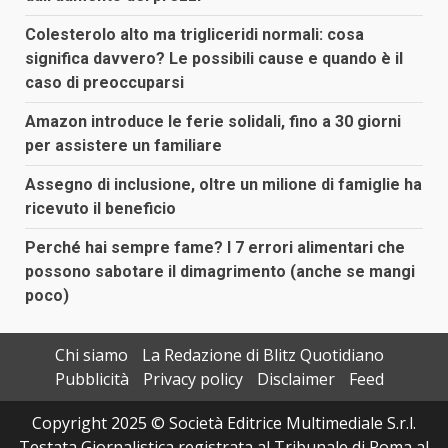
Colesterolo alto ma trigliceridi normali: cosa
significa davvero? Le possibili cause e quando è il
caso di preoccuparsi
Amazon introduce le ferie solidali, fino a 30 giorni
per assistere un familiare
Assegno di inclusione, oltre un milione di famiglie ha
ricevuto il beneficio
Perché hai sempre fame? I 7 errori alimentari che
possono sabotare il dimagrimento (anche se mangi
poco)
Chi siamo
La Redazione di Blitz Quotidiano
Pubblicità
Privacy policy
Disclaimer
Feed
Copyright 2025 © Società Editrice Multimediale S.r.l.
Testata Giornalistica registrata al Tribunale di Roma al