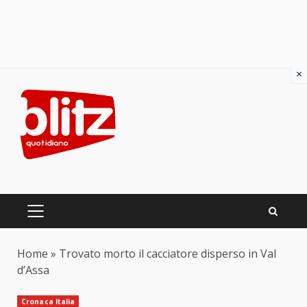
×
Skip
to
content
PRIMARY
MENU
Home
»
Trovato morto il cacciatore disperso in Val
d’Assa
Cronaca Italia