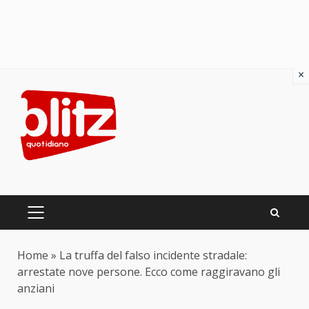
×
Skip
to
content
PRIMARY
MENU
Home
»
La truffa del falso incidente stradale:
arrestate nove persone. Ecco come raggiravano gli
anziani