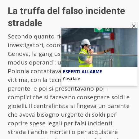
La truffa del falso incidente
stradale
Secondo quanto ricostruito dagli
investigatori, coordinati dalla procura di
Genova, la gang usava sempre lo stesso
modus operandi: un centralinista in
Polonia contattava telefonicamente la
ESPERTI ALLARME
vittima, con la tecnica del finto nipote o
Cosa fare
parente, e poi si presentavano poi i
complici che si facevano consegnare soldi e
gioielli. Il centralinista si fingeva un parente
che aveva bisogno urgente di soldi per
coprire spese legali per falsi incidenti
stradali anche mortali o per acquistare