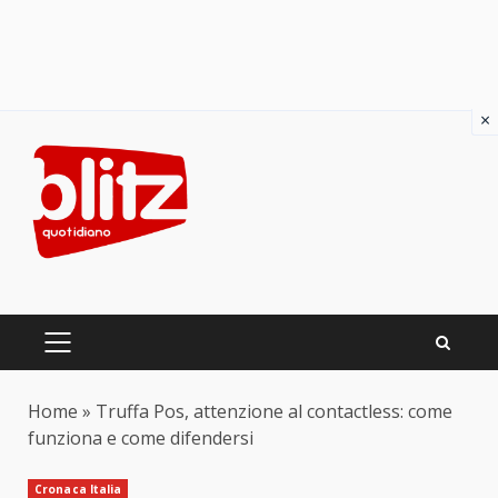
×
Skip
to
content
PRIMARY
MENU
Home
»
Truffa Pos, attenzione al contactless: come
funziona e come difendersi
Cronaca Italia