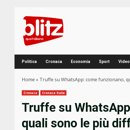
Skip
to
content
Politica
Cronaca
Economia
Sport
Video
Home
»
Truffe su WhatsApp: come funzionano, qua
Cronaca
Cronaca Italia
Truffe su WhatsApp
quali sono le più di