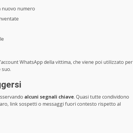
 un nuovo numero
inventate
le
ll’account WhatsApp della vittima, che viene poi utilizzato per
e suo.
ggersi
osservando
alcuni segnali chiave
. Quasi tutte condividono
aro, link sospetti o messaggi fuori contesto rispetto al