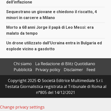
dell’inflazione
Sequestrano un giovane e chiedono il riscatto, 4
minori in carcere a Milano
Morto a 68 anni Jorge il papà di Leo Messi: era
malato da tempo
Un drone utilizzato dall’Ucraina entra in Bulgaria ed
esplode vicino a gasdotto
Chi siamo
La Redazione di Blitz Quotidiano
Pubblicità
Privacy policy
Disclaimer
Feed
Copyright 2025 © Società Editrice Multimediale S.r.l.
Testata Giornalistica registrata al Tribunale di Roma al
n°805 del 14/12/2021
Change privacy settings