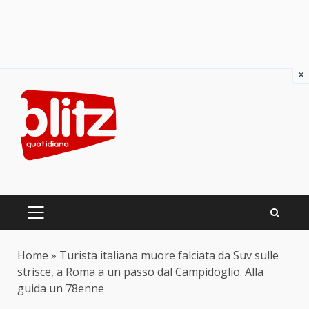
×
Skip
to
content
PRIMARY
MENU
Home
»
Turista italiana muore falciata da Suv sulle
strisce, a Roma a un passo dal Campidoglio. Alla
guida un 78enne