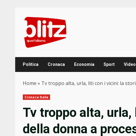
Skip
to
content
Politica
Cronaca
Economia
Sport
Video
Home
»
Tv troppo alta, urla, liti con i vicini: la s
Cronaca Italia
Tv troppo alta, urla, l
della donna a proce