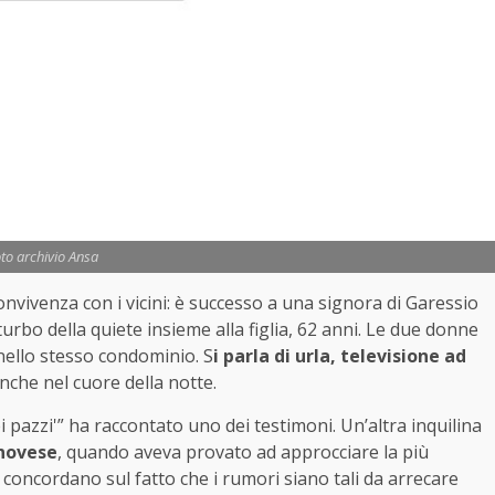
to archivio Ansa
nvivenza con i vicini: è successo a una signora di Garessio
urbo della quiete insieme alla figlia, 62 anni. Le due donne
ello stesso condominio. S
i parla di urla, televisione ad
anche nel cuore della notte.
 pazzi'” ha raccontato uno dei testimoni. Un’altra inquilina
enovese
, quando aveva provato ad approcciare la più
, concordano sul fatto che i rumori siano tali da arrecare