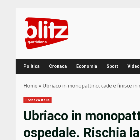
Skip
to
content
Politica
Cronaca
Economia
Sport
Video
Home
»
Ubriaco in monopattino, cade e finisce in
Cronaca Italia
Ubriaco in monopatti
ospedale. Rischia l