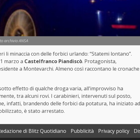
to archivio ANSA
ieri li minaccia con delle forbici urlando: “Statemi lontano”.
l 1 marzo a
Castelfranco Piandiscò
. Protagonista,
residente a Montevarchi. Almeno così raccontano le cronache
otto effetto di qualche droga varia, all’improvviso ha
lmente, tra alcuni rovi. I carabinieri, intervenuti sul posto,
, infatti, brandendo delle forbici da potatura, ha iniziato a
bilizzato, è stato arrestato.
Redazione di Blitz Quotidiano
Pubblicità
Privacy policy
Di