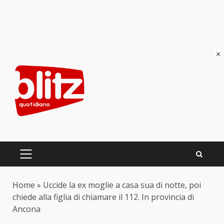
×
Skip
to
content
PRIMARY
MENU
Home
»
Uccide la ex moglie a casa sua di notte, poi
chiede alla figlia di chiamare il 112. In provincia di
Ancona