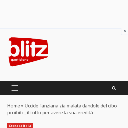
×
Skip
to
content
PRIMARY
MENU
Home
»
Uccide l’anziana zia malata dandole del cibo
proibito, il tutto per avere la sua eredità
Cronaca Italia