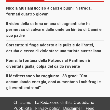
Nicola Musiani ucciso a calci e pugni in strada,
fermati quattro giovani
Il video della catena umana di bagnanti che ha
permesso di salvare dalle onde un bimbo di 2 anni e
suo padre
Sorrento: si finge addetto alle pulizie dell’hotel,
deruba e cerca di violentare una turista australiana
Roma: la fontana della Rotonda al Pantheon è
diventata gialla, colpa del caldo rovente
Il Mediterraneo ha raggiunto i 33 gradi: “Sta
accumulando energia, così aumentano i nubifragi e
gli eventi estremi”
Chi siamo
La Redazione di Blitz Quotidiano
Pubblicità
Privacy policy
Disclaimer
Feed