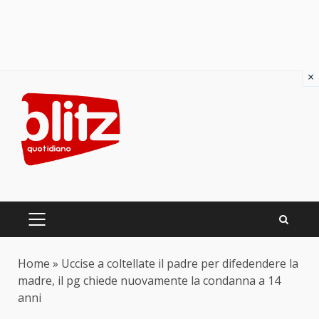
×
Skip
to
content
PRIMARY
MENU
Home
»
Uccise a coltellate il padre per difedendere la
madre, il pg chiede nuovamente la condanna a 14
anni