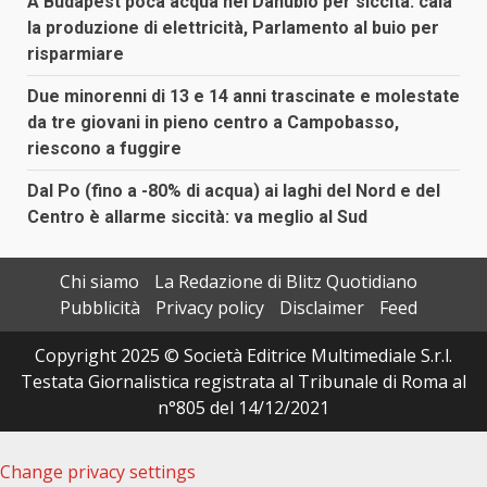
A Budapest poca acqua nel Danubio per siccità: cala
la produzione di elettricità, Parlamento al buio per
risparmiare
Due minorenni di 13 e 14 anni trascinate e molestate
da tre giovani in pieno centro a Campobasso,
riescono a fuggire
Dal Po (fino a -80% di acqua) ai laghi del Nord e del
Centro è allarme siccità: va meglio al Sud
Chi siamo
La Redazione di Blitz Quotidiano
Pubblicità
Privacy policy
Disclaimer
Feed
Copyright 2025 © Società Editrice Multimediale S.r.l.
Testata Giornalistica registrata al Tribunale di Roma al
n°805 del 14/12/2021
Change privacy settings