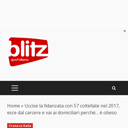
×
Skip
to
content
PRIMARY
MENU
Home
»
Uccise la fidanzata con 57 coltellate nel 2017,
esce dal carcere e vai ai domiciliari perché… è obeso
Cronaca Italia