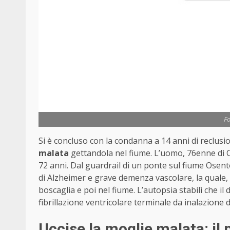
Fo
Si è concluso con la condanna a 14 anni di reclusi
malata
gettandola nel fiume. L’uomo, 76enne di Ca
72 anni. Dal guardrail di un ponte sul fiume Osen
di Alzheimer e grave demenza vascolare, la quale
boscaglia e poi nel fiume. L’autopsia stabilì che i
fibrillazione ventricolare terminale da inalazione
Uccise la moglie malata: il