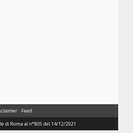
sclaimer
Feed
ale di Roma al n°805 del 14/12/2021