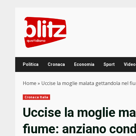
Skip
to
content
Politica
Cronaca
Economia
Sport
Video
Home
»
Uccise la moglie malata gettandola nel f
Cronaca Italia
Uccise la moglie ma
fiume: anziano cond