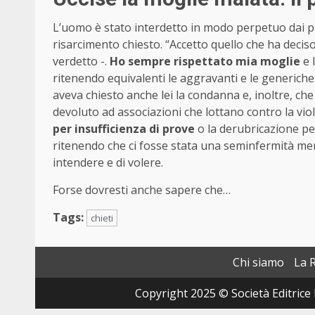
L’uomo è stato interdetto in modo perpetuo dai pubbl
risarcimento chiesto. “Accetto quello che ha decis
verdetto -.
Ho sempre rispettato mia moglie
e 
ritenendo equivalenti le aggravanti e le generiche. 
aveva chiesto anche lei la condanna e, inoltre, che 
devoluto ad associazioni che lottano contro la vio
per insufficienza di prove
o la derubricazione pe
ritenendo che ci fosse stata una seminfermità men
intendere e di volere.
Forse dovresti anche sapere che…
Tags:
chieti
Chi siamo
La 
Copyright 2025 © Società Editrice 