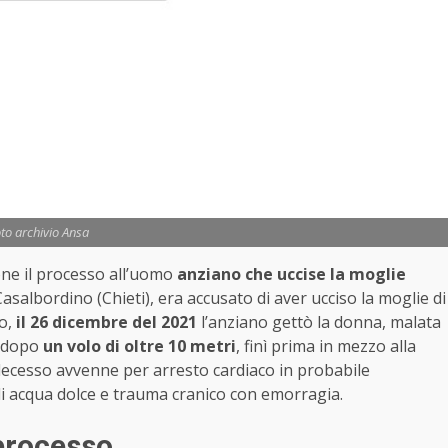
to archivio Ansa
one il processo all’uomo
anziano che uccise la moglie
salbordino (Chieti), era accusato di aver ucciso la moglie di
to,
il 26 dicembre del 2021
l’anziano gettò la donna, malata
, dopo
un volo di oltre 10 metri
, finì prima in mezzo alla
l decesso avvenne per arresto cardiaco in probabile
 di acqua dolce e trauma cranico con emorragia.
 processo