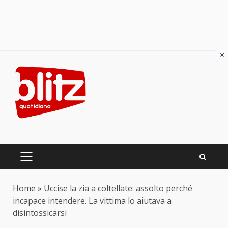
×
Skip
to
content
PRIMARY
MENU
Home
»
Uccise la zia a coltellate: assolto perché
incapace intendere. La vittima lo aiutava a
disintossicarsi