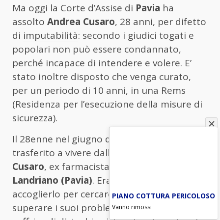
Ma oggi la Corte d’Assise di
Pavia
ha
assolto
Andrea Cusaro
, 28 anni, per difetto
di
imputabilità
: secondo i giudici togati e
popolari non può essere condannato,
perché incapace di intendere e volere. E’
stato inoltre disposto che venga curato,
per un periodo di 10 anni, in una Rems
(Residenza per l’esecuzione della misure di
sicurezza).
Il 28enne nel giugno di due anni si era
trasferito a vivere dalla zia
Gabriella
Cusaro
, ex farmacista molto conosciuta a
Landriano (Pavia)
. Era stata lei ad
accoglierlo per cercare di aiutarlo a
PIANO COTTURA PERICOLOSO
superare i suoi problemi. Da anni il ragazzo
Vanno rimossi