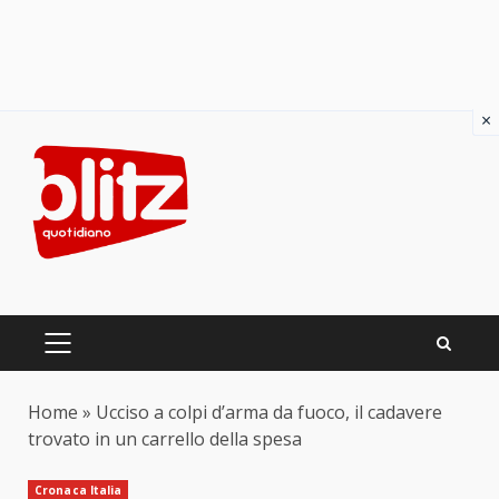
×
Skip
to
content
PRIMARY
MENU
Home
»
Ucciso a colpi d’arma da fuoco, il cadavere
trovato in un carrello della spesa
Cronaca Italia