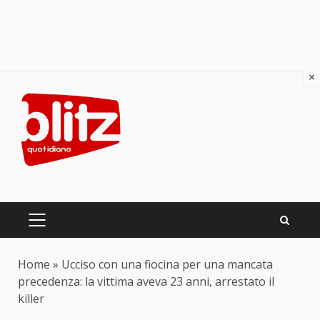
×
Skip
to
content
PRIMARY
MENU
Home
»
Ucciso con una fiocina per una mancata
precedenza: la vittima aveva 23 anni, arrestato il
killer