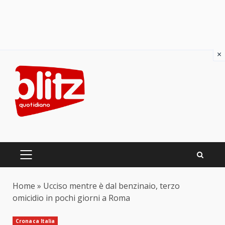
×
Skip
to
content
PRIMARY
MENU
Home
»
Ucciso mentre è dal benzinaio, terzo
omicidio in pochi giorni a Roma
Cronaca Italia