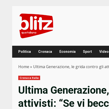
Skip
to
content
Politica
Cronaca
Economia
Sport
Video
Home
»
Ultima Generazione, le grida contro gli atti
Cronaca Italia
Ultima Generazione, 
attivisti: “Se vi bec