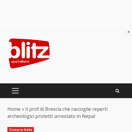
×
Skip
to
content
PRIMARY
MENU
Home
»
Il prof di Brescia che raccoglie reperti
archeologici protetti: arrestato in Nepal
Cronaca Italia