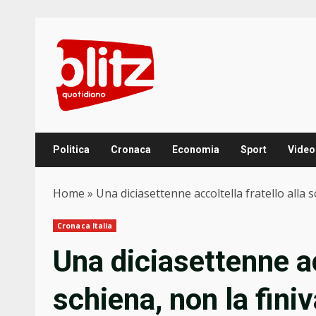
Skip
to
content
Politica
Cronaca
Economia
Sport
Video
Home
»
Una diciasettenne accoltella fratello alla 
Cronaca Italia
Una diciasettenne acc
schiena, non la finiv