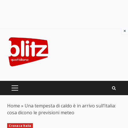
×
Skip
to
content
PRIMARY
MENU
Home
»
Una tempesta di caldo è in arrivo sull’Italia:
cosa dicono le previsioni meteo
Cronaca Italia