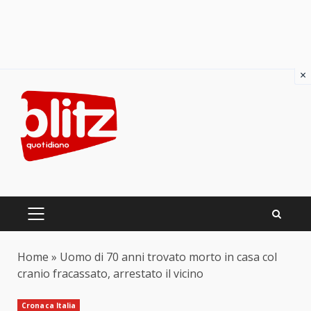
×
Skip
to
content
PRIMARY
MENU
Home
»
Uomo di 70 anni trovato morto in casa col
cranio fracassato, arrestato il vicino
Cronaca Italia