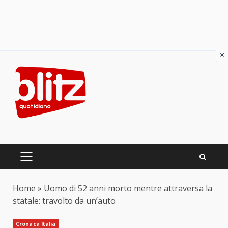
×
Skip
to
content
PRIMARY
MENU
Home
»
Uomo di 52 anni morto mentre attraversa la
statale: travolto da un’auto
Cronaca Italia