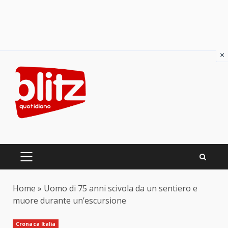
×
Skip
to
content
PRIMARY
MENU
Home
»
Uomo di 75 anni scivola da un sentiero e
muore durante un’escursione
Cronaca Italia