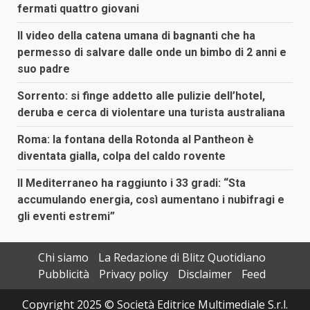
fermati quattro giovani
Il video della catena umana di bagnanti che ha
permesso di salvare dalle onde un bimbo di 2 anni e
suo padre
Sorrento: si finge addetto alle pulizie dell’hotel,
deruba e cerca di violentare una turista australiana
Roma: la fontana della Rotonda al Pantheon è
diventata gialla, colpa del caldo rovente
Il Mediterraneo ha raggiunto i 33 gradi: “Sta
accumulando energia, così aumentano i nubifragi e
gli eventi estremi”
Chi siamo
La Redazione di Blitz Quotidiano
Pubblicità
Privacy policy
Disclaimer
Feed
Copyright 2025 © Società Editrice Multimediale S.r.l.