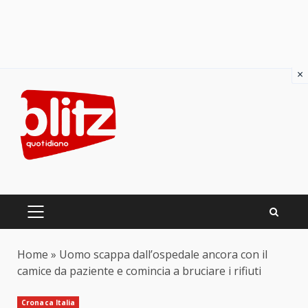
×
Skip
to
content
PRIMARY
MENU
Home
»
Uomo scappa dall’ospedale ancora con il
camice da paziente e comincia a bruciare i rifiuti
Cronaca Italia