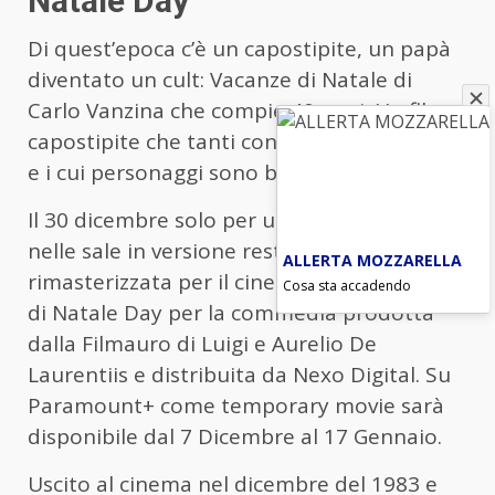
Natale Day
Di quest’epoca c’è un capostipite, un papà
diventato un cult: Vacanze di Natale di
Carlo Vanzina che compie 40 anni. Un film
capostipite che tanti conoscono a memoria
e i cui personaggi sono ben impressi.
Il 30 dicembre solo per un giorno torna
nelle sale in versione restaurata e
ALLERTA MOZZARELLA
rimasterizzata per il cinema: sarà il Vacanze
Cosa sta accadendo
di Natale Day per la commedia prodotta
dalla Filmauro di Luigi e Aurelio De
Laurentiis e distribuita da Nexo Digital. Su
Paramount+ come temporary movie sarà
disponibile dal 7 Dicembre al 17 Gennaio.
Uscito al cinema nel dicembre del 1983 e