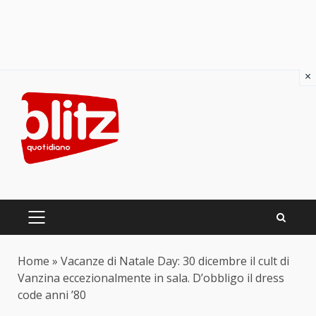
×
Skip
to
content
PRIMARY
MENU
Home
»
Vacanze di Natale Day: 30 dicembre il cult di
Vanzina eccezionalmente in sala. D’obbligo il dress
code anni ’80