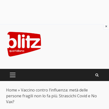
×
Skip
to
content
PRIMARY
MENU
Home
»
Vaccino contro l’influenza: metà delle
persone fragili non lo fa più. Strascichi Covid e No
Vax?