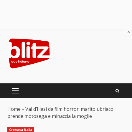
×
Skip
to
content
PRIMARY
MENU
Home
»
Val d’Illasi da film horror: marito ubriaco
prende motosega e minaccia la moglie
Cronaca Italia