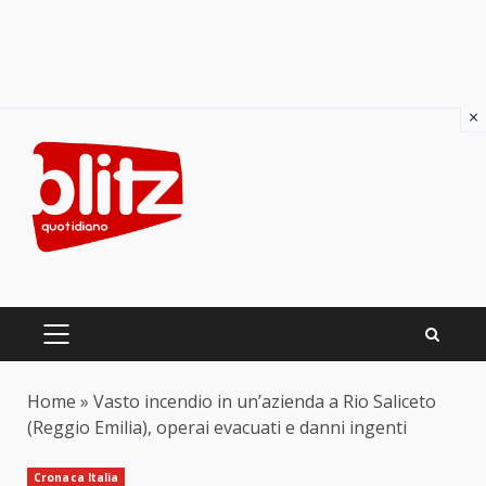
×
Skip
to
content
PRIMARY
MENU
Home
»
Vasto incendio in un’azienda a Rio Saliceto
(Reggio Emilia), operai evacuati e danni ingenti
Cronaca Italia