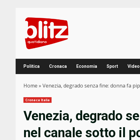
Skip
to
content
Politica
Cronaca
Economia
Sport
Video
Home
»
Venezia, degrado senza fine: donna fa pipì
Cronaca Italia
Venezia, degrado sen
nel canale sotto il p