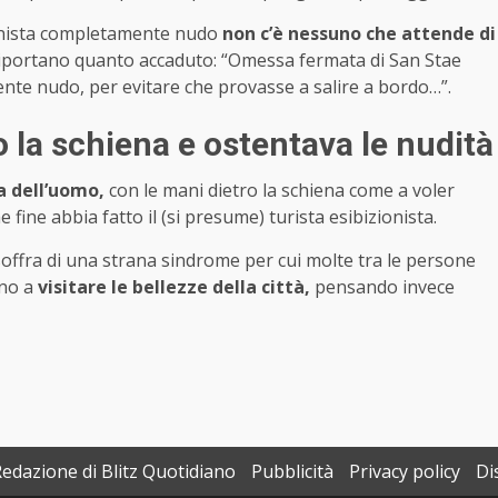
zionista completamente nudo
non c’è nessuno che attende di
, riportano quanto accaduto: “Omessa fermata di San Stae
te nudo, per evitare che provasse a salire a bordo…”.
 la schiena e ostentava le nudità
a dell’uomo,
con le mani dietro la schiena come a voler
fine abbia fatto il (si presume) turista esibizionista.
offra di una strana sindrome per cui molte tra le persone
ano a
visitare le bellezze della città,
pensando invece
Redazione di Blitz Quotidiano
Pubblicità
Privacy policy
Di