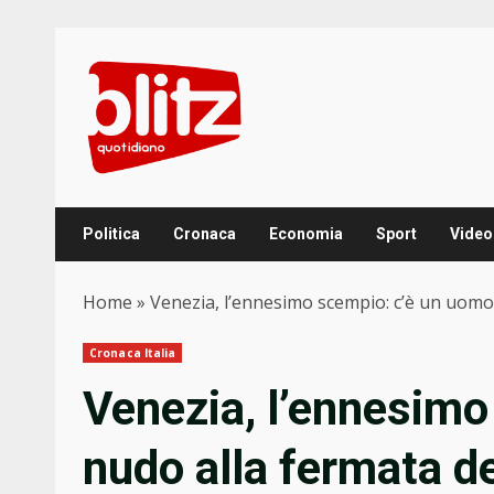
Skip
to
content
Politica
Cronaca
Economia
Sport
Video
Home
»
Venezia, l’ennesimo scempio: c’è un uom
Cronaca Italia
Venezia, l’ennesimo
nudo alla fermata d