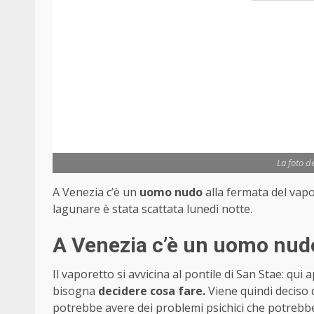
La foto d
A Venezia c’è un
uomo nudo
alla fermata del vapo
lagunare è stata scattata lunedì notte.
A Venezia c’è un uomo nudo
Il vaporetto si avvicina al pontile di San Stae: qu
bisogna
decidere cosa fare.
Viene quindi deciso 
potrebbe avere dei problemi psichici che potrebber