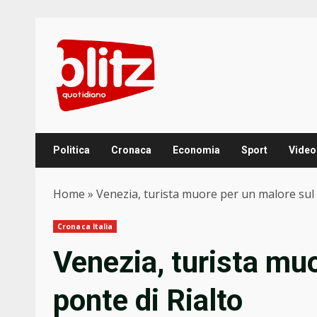
Skip
to
content
Politica
Cronaca
Economia
Sport
Video
Home
»
Venezia, turista muore per un malore sul 
Cronaca Italia
Venezia, turista mu
ponte di Rialto