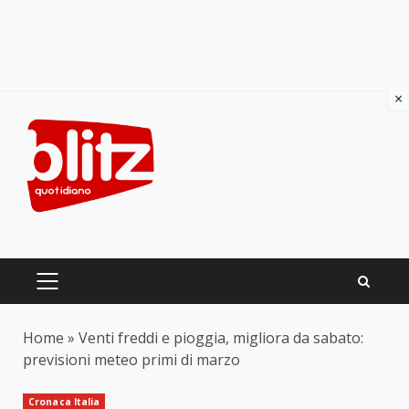
×
Skip
to
content
PRIMARY
MENU
Home
»
Venti freddi e pioggia, migliora da sabato:
previsioni meteo primi di marzo
Cronaca Italia