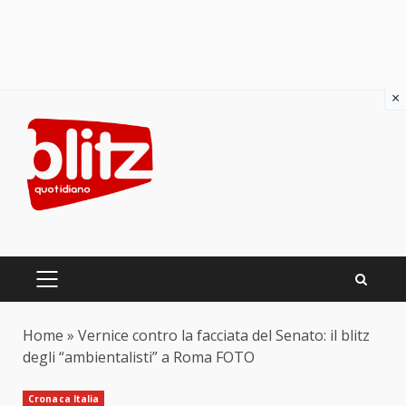
×
Skip
to
content
PRIMARY
MENU
Home
»
Vernice contro la facciata del Senato: il blitz
degli “ambientalisti” a Roma FOTO
Cronaca Italia