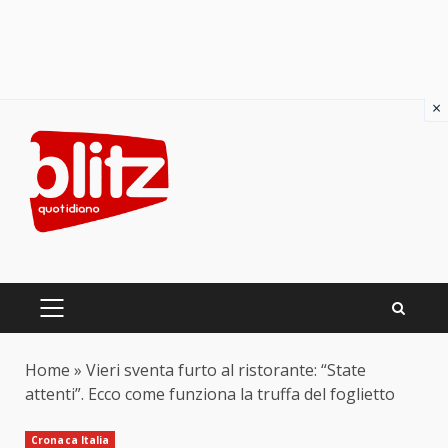
×
Skip
to
content
PRIMARY
MENU
Home
»
Vieri sventa furto al ristorante: “State
attenti”. Ecco come funziona la truffa del foglietto
Cronaca Italia