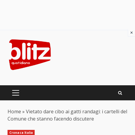
×
Skip
to
content
PRIMARY
MENU
Home
»
Vietato dare cibo ai gatti randagi: i cartelli del
Comune che stanno facendo discutere
Cronaca Italia