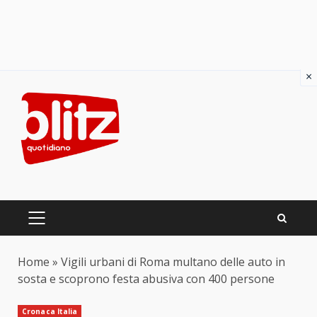
×
Skip
to
content
PRIMARY
MENU
Home
»
Vigili urbani di Roma multano delle auto in
sosta e scoprono festa abusiva con 400 persone
Cronaca Italia