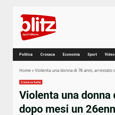
Skip
to
content
Politica
Cronaca
Economia
Sport
Video
Home
»
Violenta una donna di 78 anni, arrestato
Cronaca Italia
Violenta una donna d
dopo mesi un 26en