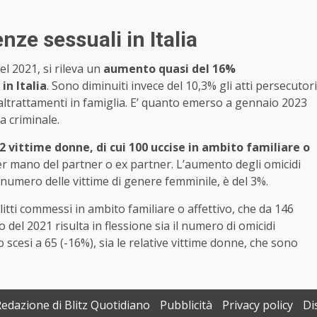
ze sessuali in Italia
l 2021, si rileva un
aumento quasi del 16%
in Italia
. Sono diminuiti invece del 10,3% gli atti persecutori
maltrattamenti in famiglia. E’ quanto emerso a gennaio 2023
a criminale.
2 vittime donne, di cui 100 uccise in ambito familiare o
er mano del partner o ex partner. L’aumento degli omicidi
 numero delle vittime di genere femminile, è del 3%.
elitti commessi in ambito familiare o affettivo, che da 146
 del 2021 risulta in flessione sia il numero di omicidi
scesi a 65 (-16%), sia le relative vittime donne, che sono
Redazione di Blitz Quotidiano
Pubblicità
Privacy policy
Di