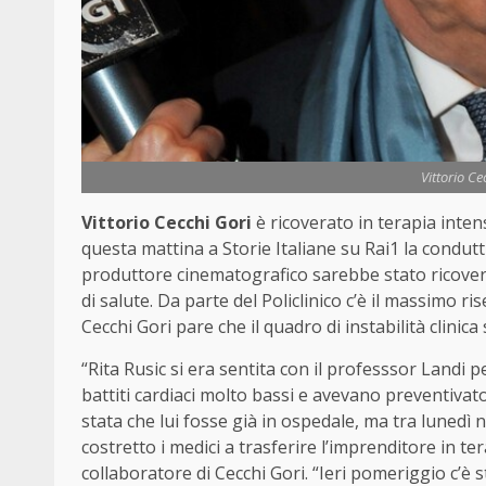
Vittorio Ce
Vittorio Cecchi Gori
è ricoverato in terapia intens
questa mattina a Storie Italiane su Rai1 la condutt
produttore cinematografico sarebbe stato ricovera
di salute. Da parte del Policlinico c’è il massimo r
Cecchi Gori pare che il quadro di instabilità clinica
“Rita Rusic si era sentita con il professsor Landi 
battiti cardiaci molto bassi e avevano preventivato
stata che lui fosse già in ospedale, ma tra lunedì 
costretto i medici a trasferire l’imprenditore in t
collaboratore di Cecchi Gori. “Ieri pomeriggio c’è