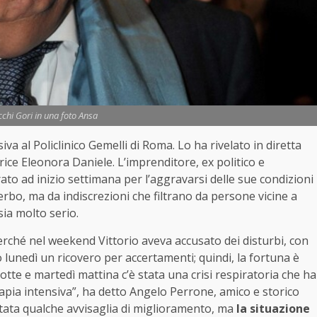
cchi Gori in una foto Ansa
iva al Policlinico Gemelli di Roma. Lo ha rivelato in diretta
rice Eleonora Daniele. L’imprenditore, ex politico e
to ad inizio settimana per l’aggravarsi delle sue condizioni
iserbo, ma da indiscrezioni che filtrano da persone vicine a
 sia molto serio.
perché nel weekend Vittorio aveva accusato dei disturbi, con
 lunedì un ricovero per accertamenti; quindi, la fortuna è
notte e martedì mattina c’è stata una crisi respiratoria che ha
erapia intensiva”, ha detto Angelo Perrone, amico e storico
 stata qualche avvisaglia di miglioramento, ma
la situazione