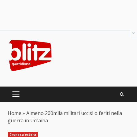
×
Skip
to
content
PRIMARY
MENU
Home
»
Almeno 200mila militari uccisi o feriti nella
guerra in Ucraina
Cronaca estera