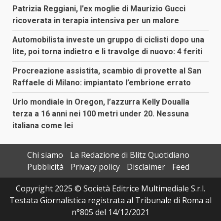
Patrizia Reggiani, l’ex moglie di Maurizio Gucci
ricoverata in terapia intensiva per un malore
Automobilista investe un gruppo di ciclisti dopo una
lite, poi torna indietro e li travolge di nuovo: 4 feriti
Procreazione assistita, scambio di provette al San
Raffaele di Milano: impiantato l’embrione errato
Urlo mondiale in Oregon, l’azzurra Kelly Doualla
terza a 16 anni nei 100 metri under 20. Nessuna
italiana come lei
Chi siamo
La Redazione di Blitz Quotidiano
Pubblicità
Privacy policy
Disclaimer
Feed
Copyright 2025 © Società Editrice Multimediale S.r.l.
Testata Giornalistica registrata al Tribunale di Roma al
n°805 del 14/12/2021