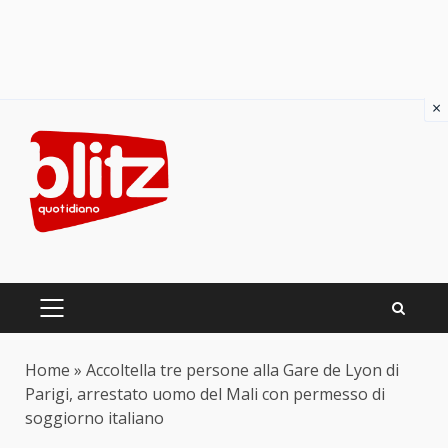
×
Skip
to
content
PRIMARY
MENU
Home
»
Accoltella tre persone alla Gare de Lyon di
Parigi, arrestato uomo del Mali con permesso di
soggiorno italiano