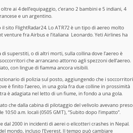
oltre ai 4 dell’equipaggio, c’erano 2 bambini e 5 indiani, 4
 francese e un argentino.
 il sito FlightRadar24. Lo ATR72 è un tipo di aereo molto
 venture fra Airbus e l’italiana Leonardo. Yeti Airlines ha
i superstiti, o di altri morti, sulla collina dove l’aereo è
soccorritori che arrancano attorno agli spezzoni dell’aereo.
ato, con lingue di fiamma ancora visibili.
zionario di polizia sul posto, aggiungendo che i soccorritori
ve è finito l’aereo, in una gola fra due colline in prossimità
altra è adagiata nel letto di un fiume, in fondo a una gola.
to che dalla cabina di pilotaggio del velivolo avevano preso
lle 10:50 a.m. locali (0505 GMT), “Subito dopo l’impatto”.
al 2000 in incidenti di aerei o elicotteri crashes in Nepal.
del mondo, incluso l’Everest. Il tempo può cambiare