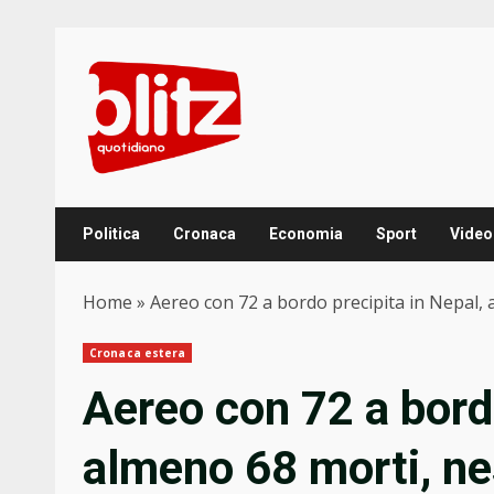
Skip
to
content
Politica
Cronaca
Economia
Sport
Video
Home
»
Aereo con 72 a bordo precipita in Nepal, a
Cronaca estera
Aereo con 72 a bordo
almeno 68 morti, ne