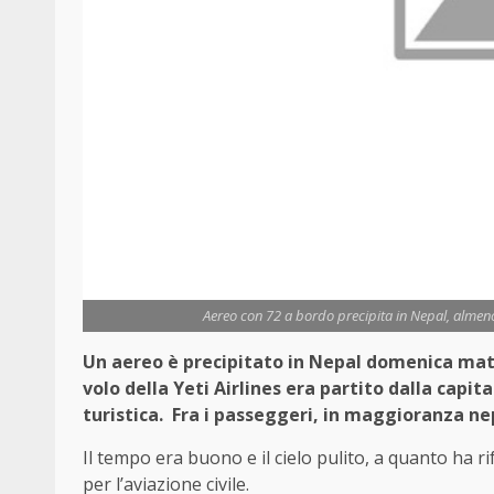
Aereo con 72 a bordo precipita in Nepal, almeno 
Un aereo è precipitato in Nepal domenica matt
volo della Yeti Airlines era partito dalla capi
turistica. Fra i passeggeri, in maggioranza nep
Il tempo era buono e il cielo pulito, a quanto ha 
per l’aviazione civile.