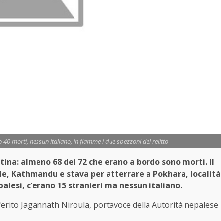
40 morti, nessun italiano, in fiamme i due spezzoni del relitto
ina: almeno 68 dei 72 che erano a bordo sono morti. Il
tale, Kathmandu e stava per atterrare a Pokhara, località
alesi, c’erano 15 stranieri ma nessun italiano.
riferito Jagannath Niroula, portavoce della Autorità nepalese