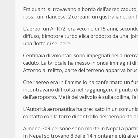
Fra quanti si trovavano a bordo dell’aereo caduto, 
russi, un irlandese, 2 coreani, un qustraliano, un
L’aereo, un ATR72, era vecchio di 15 anni, secondo
diffuso, bimotore turbo elica prodotto da una joint
una flotta di sei aerei.
Centinaia di volontari sono impegnati nella ricerca d
caduto. La tv locale ha messo in onda immagini di 
Attorno al relitto, parte del terreno appariva bruci
Che l’aereo era in fiamme lo ha confermato un fun
incontravano difficoltà nel raggiungere il punto do
dell’aeroporto. Metà del velivolo è sulla collina, l’
L’Autorità aeronautica ha precisato in un comunica
contatto con la torre di controllo dell’aeroporto a
Almeno 309 persone sono morte in Nepal a partire d
In Nepal so trovano 8 delle 14 montagne più alte 