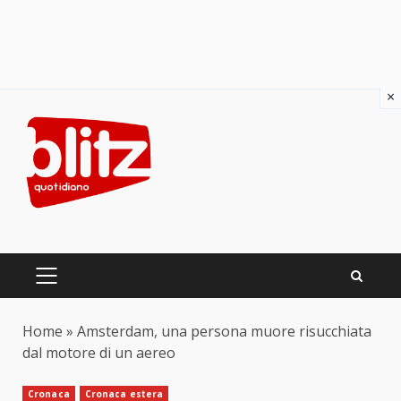
×
Skip
to
content
PRIMARY
MENU
Home
»
Amsterdam, una persona muore risucchiata
dal motore di un aereo
Cronaca
Cronaca estera