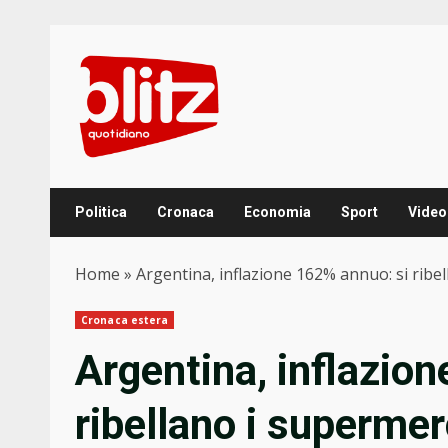
Skip
to
content
Politica
Cronaca
Economia
Sport
Video
Home
»
Argentina, inflazione 162% annuo: si ribel
Cronaca estera
Argentina, inflazio
ribellano i supermerc