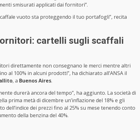
ti smisurati applicati dai fornitori”.
affale vuoto sta proteggendo il tuo portafogli”, recita
nitori: cartelli sugli scaffali
rnitori direttamente non consegnano le merci mentre altri
o al 100% in alcuni prodotti”, ha dichiarato all’ANSA il
llito
, a
Buenos Aires
.
ente durerà ancora del tempo”, ha aggiunto. La società di
lla prima metà di dicembre un’inflazione del 18% e gli
lto dell’indice dei prezzi fino al 25% su mese tenendo conto
aumento della benzina del 40%.