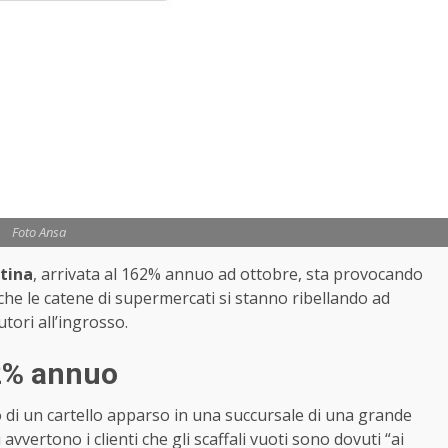
Foto Ansa
tina
, arrivata al 162% annuo ad ottobre, sta provocando
 che le catene di supermercati si stanno ribellando ad
utori all’ingrosso.
62% annuo
oto di un cartello apparso in una succursale di una grande
avvertono i clienti che gli scaffali vuoti sono dovuti “ai