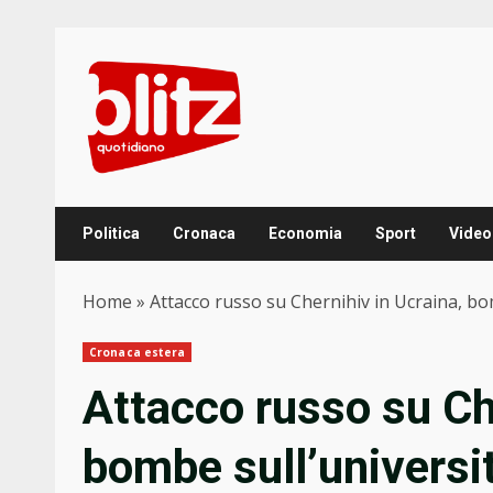
Skip
to
content
Politica
Cronaca
Economia
Sport
Video
Home
»
Attacco russo su Chernihiv in Ucraina, bom
Cronaca estera
Attacco russo su Ch
bombe sull’università