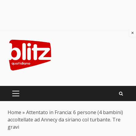
×
Skip
to
content
PRIMARY
MENU
Home
»
Attentato in Francia: 6 persone (4 bambini)
accoltellate ad Annecy da siriano col turbante. Tre
gravi