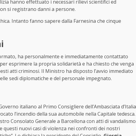
lizia hanno effettuato i necessari rilievi scientifici ed
non si registrano danni a persone.
rchica. Intanto fanno sapere dalla Farnesina che cinque
i
nformato, ha personalmente e immediatamente contattato
 per esprimere la propria solidarietà e ha chiesto che venga
esti atti criminosi. Il Ministro ha disposto l’avvio immediato
 delle sedi diplomatiche e del personale impegnato.
 Governo italiano al Primo Consigliere dell’Ambasciata d’Italia
vocato l’incendio della sua automobile nella Capitale tedesca.
ostro Consolato Generale a Barcellona con atti di vandalismo
uesti nuovi casi di violenza nei confronti dei nostri
che”. Lo dichiara la presidente del Consiglio,
Giorgia