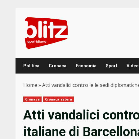
Skip
to
content
Politica
Cronaca
Economia
Sport
Video
Home
»
Atti vandalici contro le le sedi diplomatic
Cronaca
Cronaca estera
Atti vandalici contr
italiane di Barcello